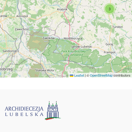
3
Leaflet
|
©
OpenStreetMap
contributors