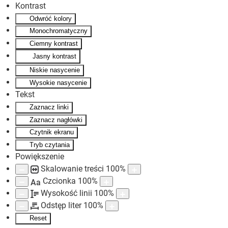
Kontrast
Odwróć kolory
Skip to main content
Monochromatyczny
Ciemny kontrast
Jasny kontrast
Niskie nasycenie
Wysokie nasycenie
Tekst
Zaznacz linki
Zaznacz nagłówki
Czytnik ekranu
Tryb czytania
Powiększenie
Skalowanie treści
100
%
Czcionka
100
%
Aa
Wysokość linii
100
%
Odstęp liter
100
%
Reset