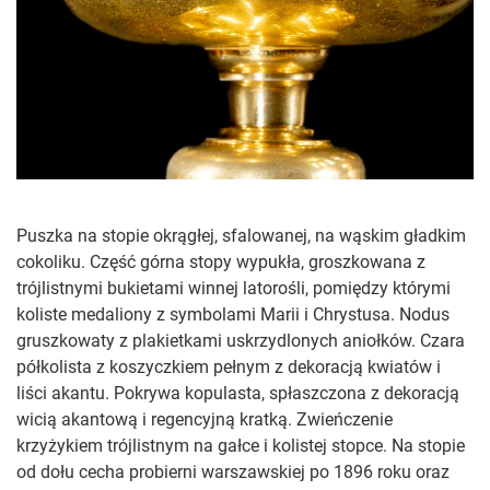
Puszka na stopie okrągłej, sfalowanej, na wąskim gładkim
cokoliku. Część górna stopy wypukła, groszkowana z
trójlistnymi bukietami winnej latorośli, pomiędzy którymi
koliste medaliony z symbolami Marii i Chrystusa. Nodus
gruszkowaty z plakietkami uskrzydlonych aniołków. Czara
półkolista z koszyczkiem pełnym z dekoracją kwiatów i
liści akantu. Pokrywa kopulasta, spłaszczona z dekoracją
wicią akantową i regencyjną kratką. Zwieńczenie
krzyżykiem trójlistnym na gałce i kolistej stopce. Na stopie
od dołu cecha probierni warszawskiej po 1896 roku oraz