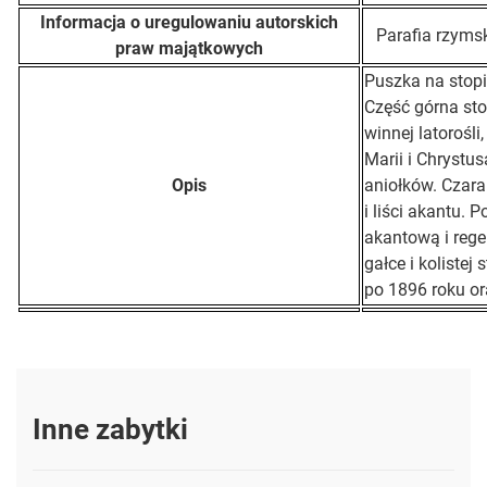
Informacja o uregulowaniu autorskich
Parafia rzyms
praw majątkowych
Puszka na stopi
Część górna sto
winnej latorośl
Marii i Chrystu
Opis
aniołków. Czara
i liści akantu.
akantową i rege
gałce i kolistej
po 1896 roku or
Inne zabytki