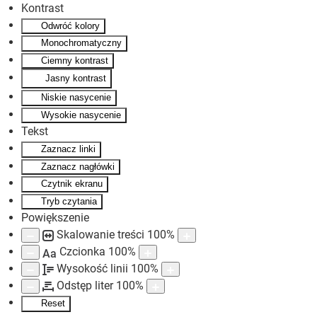
Kontrast
Odwróć kolory
Skip to main content
Monochromatyczny
Ciemny kontrast
Jasny kontrast
Niskie nasycenie
Wysokie nasycenie
Tekst
Zaznacz linki
Zaznacz nagłówki
Czytnik ekranu
Tryb czytania
Powiększenie
Skalowanie treści
100
%
Czcionka
100
%
Aa
Wysokość linii
100
%
Odstęp liter
100
%
Reset