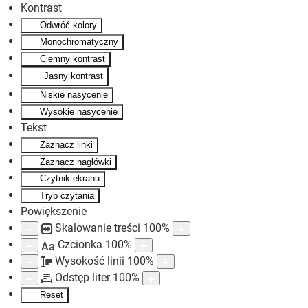
Kontrast
Odwróć kolory
Skip to main content
Monochromatyczny
Ciemny kontrast
Jasny kontrast
Niskie nasycenie
Wysokie nasycenie
Tekst
Zaznacz linki
Zaznacz nagłówki
Czytnik ekranu
Tryb czytania
Powiększenie
Skalowanie treści
100
%
Czcionka
100
%
Aa
Wysokość linii
100
%
Odstęp liter
100
%
Reset