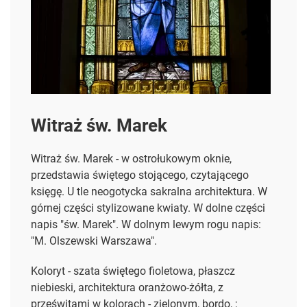
Witraż św. Marek
Witraż św. Marek - w ostrołukowym oknie,
przedstawia świętego stojącego, czytającego
księgę. U tle neogotycka sakralna architektura. W
górnej części stylizowane kwiaty. W dolne części
napis "św. Marek". W dolnym lewym rogu napis:
"M. Olszewski Warszawa".
Koloryt - szata świętego fioletowa, płaszcz
niebieski, architektura oranżowo-żółta, z
prześwitami w kolorach - zielonym, bordo, ;