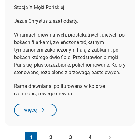
Stacja X Męki Pańskiej.
Jezus Chrystus z szat odarty.
W ramach drewnianych, prostokątnych, ujętych po
bokach filarkami, zwieńczone trójkątnym
tympanonem zakończonym fialą z żabkami, po
bokach którego dwie fiale. Przedstawienia męki
Pańskiej płaskorzeźbione, polichromowane. Kolory
stonowane, rozbielone z przewagą pastelowych.
Rama drewniana, politurowana w kolorze
ciemnobrązowego drewna.
więcej
1
2
3
4