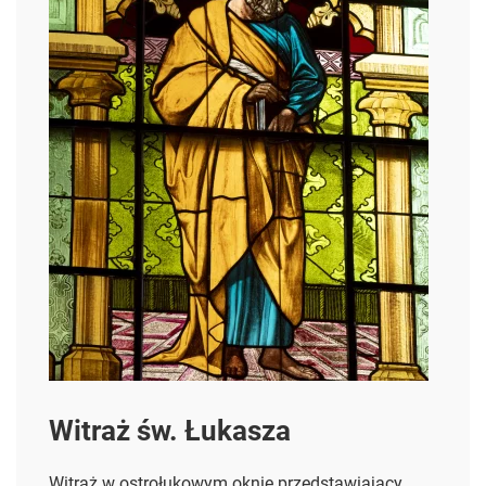
Witraż św. Łukasza
Witraż w ostrołukowym oknie przedstawiający