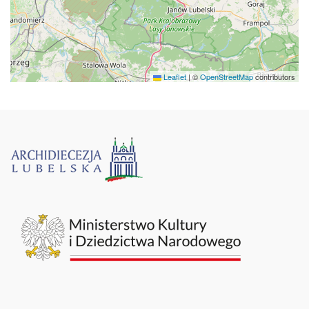
Leaflet
|
©
OpenStreetMap
contributors