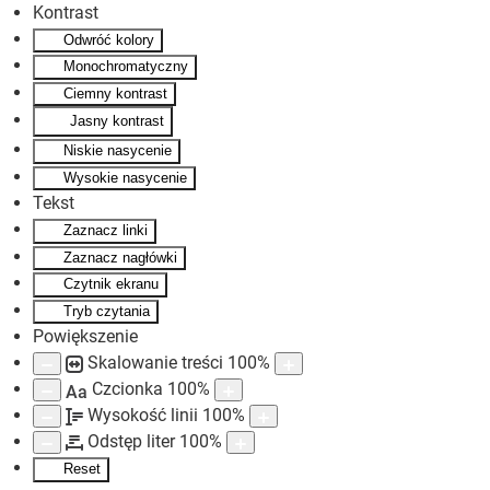
Kontrast
Odwróć kolory
Skip to main content
Monochromatyczny
Ciemny kontrast
Jasny kontrast
Niskie nasycenie
Wysokie nasycenie
Tekst
Zaznacz linki
Zaznacz nagłówki
Czytnik ekranu
Tryb czytania
Powiększenie
Skalowanie treści
100
%
Czcionka
100
%
Aa
Wysokość linii
100
%
Odstęp liter
100
%
Reset