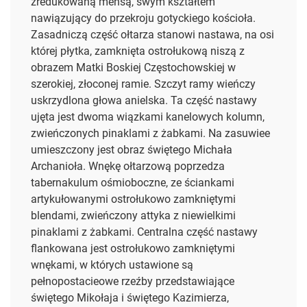
zredukowaną mensą, swym kształtem
nawiązujący do przekroju gotyckiego kościoła.
Zasadniczą część ołtarza stanowi nastawa, na osi
której płytka, zamknięta ostrołukową niszą z
obrazem Matki Boskiej Częstochowskiej w
szerokiej, złoconej ramie. Szczyt ramy wieńczy
uskrzydlona głowa anielska. Ta część nastawy
ujęta jest dwoma wiązkami kanelowych kolumn,
zwieńczonych pinaklami z żabkami. Na zasuwiee
umieszczony jest obraz świętego Michała
Archanioła. Wnękę ołtarzową poprzedza
tabernakulum ośmioboczne, ze ściankami
artykułowanymi ostrołukowo zamkniętymi
blendami, zwieńczony attyka z niewielkimi
pinaklami z żabkami. Centralna część nastawy
flankowana jest ostrołukowo zamkniętymi
wnękami, w których ustawione są
pełnopostacieowe rzeźby przedstawiające
świętego Mikołaja i świętego Kazimierza,