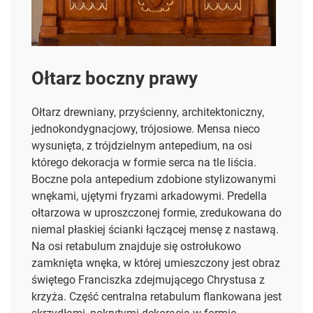
Ołtarz boczny prawy
Ołtarz drewniany, przyścienny, architektoniczny,
jednokondygnacjowy, trójosiowe. Mensa nieco
wysunięta, z
trójdzielnym antepedium, na osi
którego dekoracja w formie serca na tle liścia.
Boczne pola antepedium zdobione stylizowanymi
wnękami, ujętymi fryzami arkadowymi. Predella
ołtarzowa w uproszczonej formie, zredukowana do
niemal płaskiej ścianki łączącej mensę z nastawą.
Na osi retabulum znajduje się ostrołukowo
zamknięta wnęka, w której umieszczony jest obraz
świętego Franciszka zdejmującego Chrystusa z
krzyża. Część centralna retabulum flankowana jest