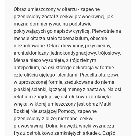
Obraz umieszczony w ołtarzu - zapewne
przeniesiony został z cerkwi prawosławnej, jak
można domniemywać na
podstawie
pokrywających go napisów cyrylicą. Pierwotnie na
mensie ołtarza stało tabernakulum, obecnie
niezachowane. Ołtarz drewniany, przyścienny,
architektoniczny, jednokondygnacjowy, trójosiowy.
Mensa nieco wysunięta, z trójdzielnym
antepedium, na osi którego dekoracja w formie
czteroliścia ujętego
blendami. Predella ołtarzowa
w uproszczonej formie, zredukowana do niemal
płaskiej ścianki, łączącej mensę z nastawą. Na osi
retabulm znajduje się ostrołukowo zamknięta
wnęka, w której umieszczony jest obraz Matki
Boskiej Nieustającej Pomocy, zapewne
przeniesiony z bliżej nieznanej cerkwi
prawosławnej. Dolna krawędź wnęki wyznacza
fryz z ostrołukowo zamkniętych arkadek. Część