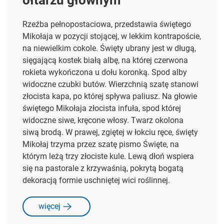
Rzeźba pełnopostaciowa, przedstawia świętego
Mikołaja w pozycji stojącej, w lekkim kontrapoście,
na niewielkim cokole.
Święty ubrany jest w długą,
sięgającą kostek białą albę, na której czerwona
rokieta wykończona u dołu koronką. Spod alby
widoczne czubki butów. Wierzchnią szatę stanowi
złocista kapa, po której spływa paliusz. Na głowie
świętego Mikołaja złocista infuła, spod której
widoczne siwe, kręcone włosy. Twarz okolona
siwą brodą. W prawej, zgiętej w łokciu ręce, święty
Mikołaj trzyma przez szatę pismo Święte, na
którym leżą trzy złociste kule. Lewą dłoń wspiera
się na pastorale z krzywaśnią, pokrytą bogatą
dekoracją formie uschniętej wici roślinnej.
więcej