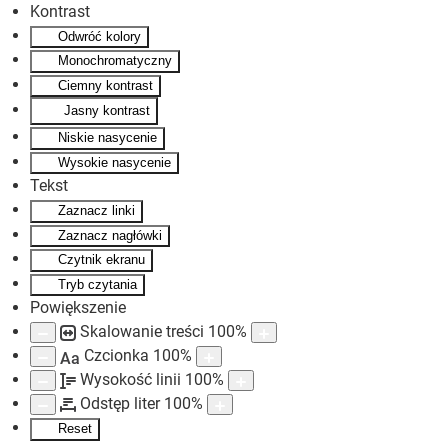
Kontrast
Odwróć kolory
Skip to main content
Monochromatyczny
Ciemny kontrast
Jasny kontrast
Niskie nasycenie
Wysokie nasycenie
Tekst
Zaznacz linki
Zaznacz nagłówki
Czytnik ekranu
Tryb czytania
Powiększenie
Skalowanie treści
100
%
Czcionka
100
%
Aa
Wysokość linii
100
%
Odstęp liter
100
%
Reset