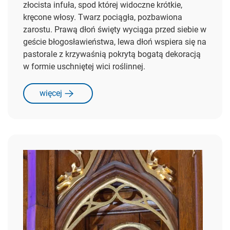
złocista infuła, spod której widoczne krótkie,
kręcone włosy. Twarz pociągła, pozbawiona
zarostu. Prawą dłoń święty wyciąga przed siebie w
geście błogosławieństwa, lewa dłoń wspiera się na
pastorale z krzywaśnią pokrytą bogatą dekoracją
w formie uschniętej wici roślinnej.
więcej