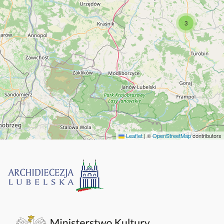
3
Leaflet
|
©
OpenStreetMap
contributors