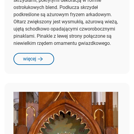
skrzydłami, pokrytymi dekoracją w formie
ostrołukowych blend. Podłucza skrzydeł
podkreślone są ażurowym fryzem arkadowym.
Ołtarz zwiększony jest wysmukłą, ażurową wieżą,
ujętą schodkowo opadającymi czworobocznymi
pinaklami. Pinakle z lewej strony połączone są
niewielkim rzędem ornamentu gwiazdkowego.
więcej