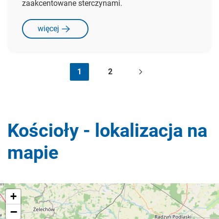
zaakcentowane sterczynami.
więcej
1
2
Kościoły - lokalizacja na
mapie
+
−