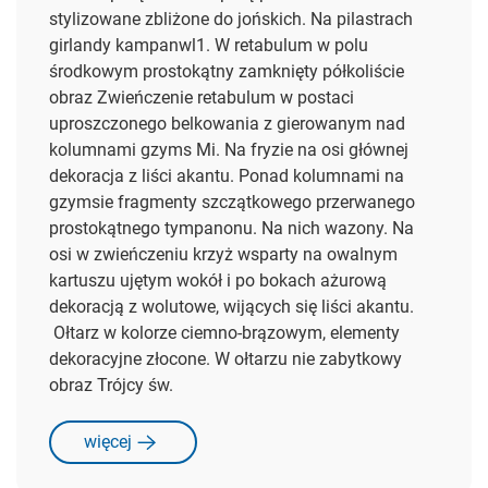
stylizowane zbliżone do jońskich. Na pilastrach
girlandy kampanwl1. W retabulum w polu
środkowym prostokątny zamknięty półkoliście
obraz Zwieńczenie retabulum w postaci
uproszczonego belkowania z gierowanym nad
kolumnami gzyms Mi. Na fryzie na osi głównej
dekoracja z liści akantu. Ponad kolumnami na
gzymsie fragmenty szczątkowego przerwanego
prostokątnego tympanonu. Na nich wazony. Na
osi w zwieńczeniu krzyż wsparty na owalnym
kartuszu ujętym wokół i po bokach ażurową
dekoracją z wolutowe, wijących się liści akantu.
Ołtarz w kolorze ciemno-brązowym, elementy
dekoracyjne złocone. W ołtarzu nie zabytkowy
obraz Trójcy św.
więcej