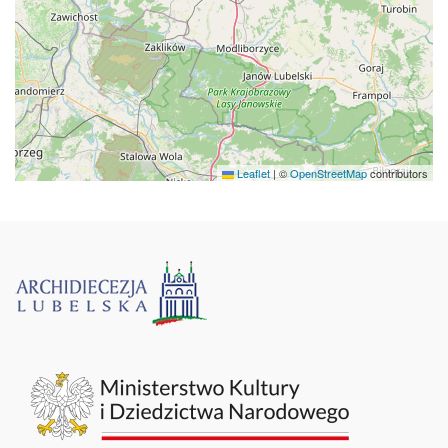
Leaflet
|
©
OpenStreetMap
contributors