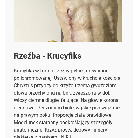
Rzeźba - Krucyfiks
Krucyfiks w formie rzeźby pełnej, drewnianej.
polichromowanej. Ustawiony w kruchcie kościoła.
Chrystus przybity do krzyża trzema gwoździami,
głowa przechylona na bok, zwieszona w dół.
Włosy ciemne długie, falujące. Na głowie korona
cierniowa. Perizonium białe, wąskie przewiązane
na prawym boku. Proporcje ciała prawidłowe.
Modelunek staranny podkreślający szczegóły
anatomiczne. Krzyż prosty, dębowy , u góry
plakietka z napisem I.N.R.I.