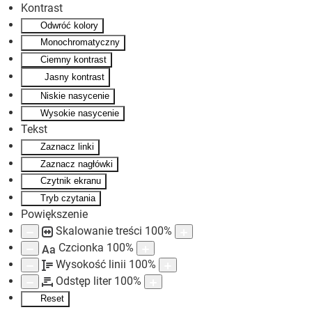
Kontrast
Odwróć kolory
Skip to main content
Monochromatyczny
Ciemny kontrast
Jasny kontrast
Niskie nasycenie
Wysokie nasycenie
Tekst
Zaznacz linki
Zaznacz nagłówki
Czytnik ekranu
Tryb czytania
Powiększenie
Skalowanie treści
100
%
Czcionka
100
%
Aa
Wysokość linii
100
%
Odstęp liter
100
%
Reset