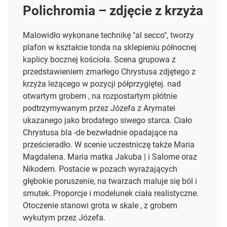
Polichromia – zdjęcie z krzyża
Malowidło wykonane technikę "al secco", tworzy
plafon w kształcie tonda na sklepieniu północnej
kaplicy bocznej kościoła. Scena grupowa z
przedstawieniem zmarłego Chrystusa zdjętego z
krzyża leżącego w pozycji półprzygiętej. nad
otwartym grobem , na rozpostartym płótnie
podtrzymywanym przez Józefa z Arymatei
ukazanego jako brodatego siwego starca. Ciało
Chrystusa bla -de bezwładnie opadające na
prześcieradło. W scenie uczestniczę także Maria
Magdalena. Maria matka Jakuba | i Salome oraz
Nikodem. Postacie w pozach wyrażających
głębokie poruszenie, na twarzach maluje się ból i
smutek. Proporcje i modelunek ciała realistyczne.
Otoczenie stanowi grota w skale , z grobem
wykutym przez Józefa.