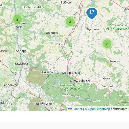
2
3
3
Leaflet
|
©
OpenStreetMap
contributors