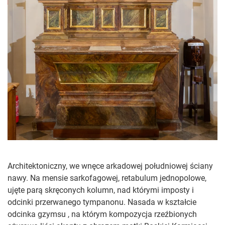
Architektoniczny, we wnęce arkadowej południowej ściany
nawy. Na mensie sarkofagowej, retabulum jednopolowe,
ujęte parą skręconych kolumn, nad którymi imposty i
odcinki przerwanego tympanonu. Nasada w kształcie
odcinka gzymsu , na którym kompozycja rzeźbionych