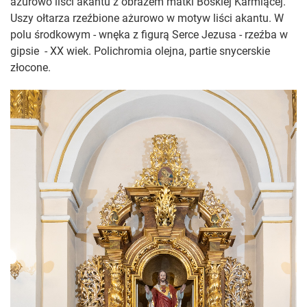
ażurowo liści akantu z obrazem matki Boskiej Karmiącej.
Uszy ołtarza rzeźbione ażurowo w motyw liści akantu. W
polu środkowym - wnęka z figurą Serce Jezusa - rzeźba w
gipsie
- XX wiek. Polichromia olejna, partie snycerskie
złocone.