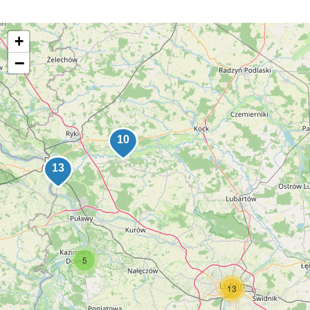
+
−
5
13