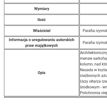
Wymiary
Ilość
Właściciel
Parafia rzyms
Informacja o uregulowaniu autorskich
Parafia rzyms
praw majątkowych
Architektoniczn
mensie sarkofag
kolumn, nad któ
Nasada w kszta
Opis
rzeźbionych ażu
Uszy ołtarza rz
środkowym - wnę
Polichromia olej