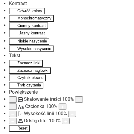
Kontrast
Odwróć kolory
Skip to main content
Monochromatyczny
Ciemny kontrast
Jasny kontrast
Niskie nasycenie
Wysokie nasycenie
Tekst
Zaznacz linki
Zaznacz nagłówki
Czytnik ekranu
Tryb czytania
Powiększenie
Skalowanie treści
100
%
Czcionka
100
%
Aa
Wysokość linii
100
%
Odstęp liter
100
%
Reset