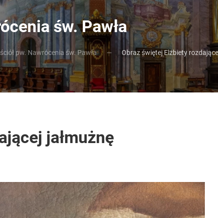
rócenia św. Pawła
ościół pw. Nawrócenia św. Pawła
Obraz świętej Elżbiety rozdając
dającej jałmużnę