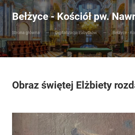
Bełżyce - Kościół pw. Naw
Strona główna
Digitalizacja zabytków
Bełżyce - K
Obraz świętej Elżbiety roz