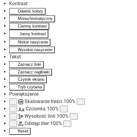
Kontrast
Odwróć kolory
Skip to main content
Monochromatyczny
Ciemny kontrast
Jasny kontrast
Niskie nasycenie
Wysokie nasycenie
Tekst
Zaznacz linki
Zaznacz nagłówki
Czytnik ekranu
Tryb czytania
Powiększenie
Skalowanie treści
100
%
Czcionka
100
%
Aa
Wysokość linii
100
%
Odstęp liter
100
%
Reset