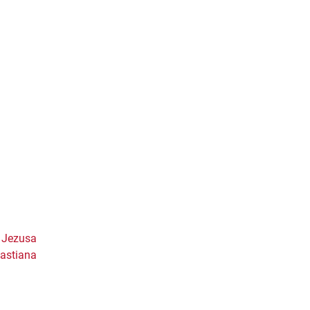
a Jezusa
bastiana