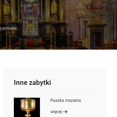
ej jałmużnę
Inne zabytki
Puszka mszalna
więcej