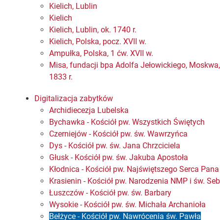
Kielich, Lublin
Kielich
Kielich, Lublin, ok. 1740 r.
Kielich, Polska, pocz. XVII w.
Ampułka, Polska, 1 ćw. XVII w.
Misa, fundacji bpa Adolfa Jełowickiego, Moskwa,
1833 r.
Digitalizacja zabytków
Archidiecezja Lubelska
Bychawka - Kościół pw. Wszystkich Świętych
Czerniejów - Kościół pw. św. Wawrzyńca
Dys - Kościół pw. św. Jana Chrzciciela
Głusk - Kościół pw. św. Jakuba Apostoła
Kłodnica - Kościół pw. Najświętszego Serca Pan
Krasienin - Kościół pw. Narodzenia NMP i św. Se
Łuszczów - Kościół pw. św. Barbary
Wysokie - Kościół pw. św. Michała Archanioła
Bełżyce - Kościół pw. Nawrócenia św. Pawła