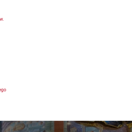
w.
ego