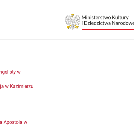
ngelisty w
eja w Kazimierzu
za Apostoła w