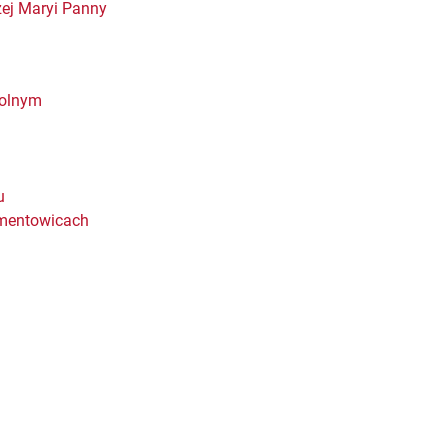
zej Maryi Panny
Dolnym
u
ementowicach