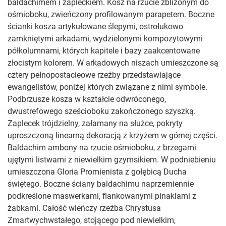
baldachimem i zapleckiem. Kosz na rzucie zbliżonym do
ośmioboku, zwieńczony profilowanym parapetem. Boczne
ścianki kosza artykułowane ślepymi, ostrołukowo
zamkniętymi arkadami, wydzielonymi kompozytowymi
półkolumnami, których kapitele i bazy zaakcentowane
złocistym kolorem. W arkadowych niszach umieszczone są
cztery pełnopostacieowe rzeźby przedstawiające
ewangelistów, poniżej których związane z nimi symbole.
Podbrzusze kosza w kształcie odwróconego,
dwustrefowego sześcioboku zakończonego szyszką.
Zaplecek trójdzielny, załamany na służce, pokryty
uproszczoną linearną dekoracją z krzyżem w górnej części.
Baldachim ambony na rzucie ośmioboku, z brzegami
ujętymi listwami z niewielkim gzymsikiem. W podniebieniu
umieszczona Gloria Promienista z gołębicą Ducha
świętego. Boczne ściany baldachimu naprzemiennie
podkreślone maswerkami, flankowanymi pinaklami z
żabkami. Całość wieńczy rzeźba Chrystusa
Zmartwychwstałego, stojącego pod niewielkim,