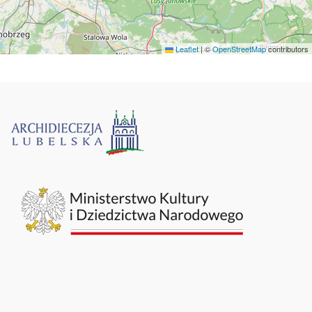
Leaflet
|
©
OpenStreetMap
contributors