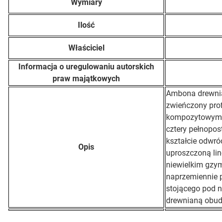
Wymiary
Ilość
Właściciel
Informacja o uregulowaniu autorskich
praw majątkowych
Ambona drewnia
zwieńczony pro
kompozytowymi 
cztery pełnopos
kształcie odwró
Opis
uproszczoną lin
niewielkim gzy
naprzemiennie 
stojącego pod 
drewnianą obud