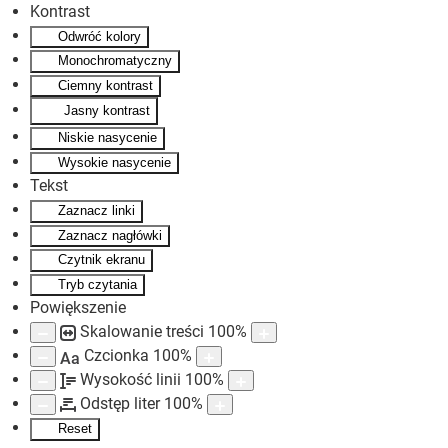
Kontrast
Odwróć kolory
Skip to main content
Monochromatyczny
Ciemny kontrast
Jasny kontrast
Niskie nasycenie
Wysokie nasycenie
Tekst
Zaznacz linki
Zaznacz nagłówki
Czytnik ekranu
Tryb czytania
Powiększenie
Skalowanie treści
100
%
Czcionka
100
%
Aa
Wysokość linii
100
%
Odstęp liter
100
%
Reset