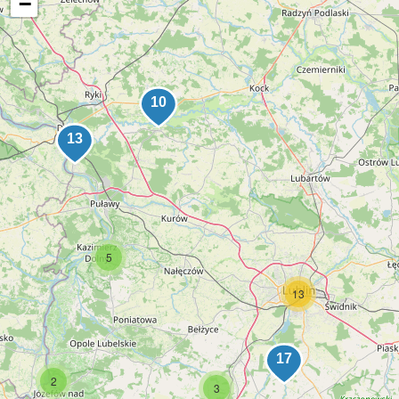
−
5
13
2
3