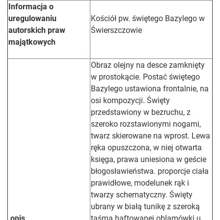
Informacja o
uregulowaniu
Kościół pw. świętego Bazylego w
autorskich praw
Świerszczowie
majątkowych
Obraz olejny na desce zamknięty
w prostokącie. Postać świętego
Bazylego ustawiona frontalnie, na
osi kompozycji. Święty
przedstawiony w bezruchu, z
szeroko rozstawionymi nogami,
twarz skierowane na wprost. Lewa
ręka opuszczona, w niej otwarta
księga, prawa uniesiona w geście
błogosławieństwa. proporcje ciała
prawidłowe, modelunek rąk i
twarzy schematyczny. Święty
ubrany w białą tunikę z szeroką
opis
taśmą haftowanej oblamówki u