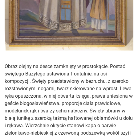
Obraz olejny na desce zamknięty w prostokącie. Postać
świętego Bazylego ustawiona frontalnie, na osi
kompozycji. Święty przedstawiony w bezruchu, z szeroko
rozstawionymi nogami, twarz skierowane na wprost. Lewa
ręka opuszczona, w niej otwarta księga, prawa uniesiona w
geście błogosławieństwa. proporcje ciała prawidłowe,
modelunek rąk i twarzy schematyczny. Święty ubrany w
białą tunikę z szeroką taśmą haftowanej oblamówki u dołu
i rękawa. Wierzchnie okrycie stanowi kapa o barwie
zielonkawo-niebieskiej z czerwoną podszewką wokół szyi i