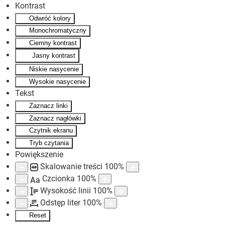
Kontrast
Odwróć kolory
Skip to main content
Monochromatyczny
Ciemny kontrast
Jasny kontrast
Niskie nasycenie
Wysokie nasycenie
Tekst
Zaznacz linki
Zaznacz nagłówki
Czytnik ekranu
Tryb czytania
Powiększenie
Skalowanie treści
100
%
Czcionka
100
%
Aa
Wysokość linii
100
%
Odstęp liter
100
%
Reset