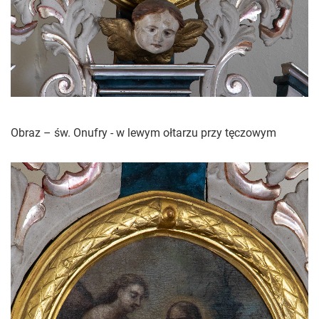
Obraz – św. Onufry - w lewym ołtarzu przy tęczowym