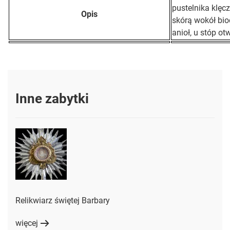
pustelnika klęc
Opis
skórą wokół biod
anioł, u stóp ot
Inne zabytki
Relikwiarz świętej Barbary
więcej