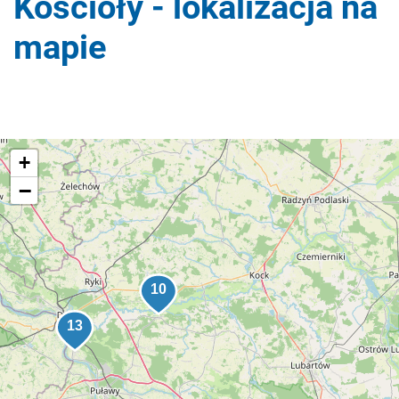
Kościoły - lokalizacja na
mapie
+
−