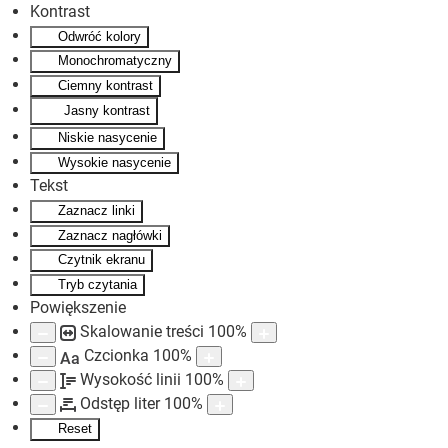
Kontrast
Odwróć kolory
Skip to main content
Monochromatyczny
Ciemny kontrast
Jasny kontrast
Niskie nasycenie
Wysokie nasycenie
Tekst
Zaznacz linki
Zaznacz nagłówki
Czytnik ekranu
Tryb czytania
Powiększenie
Skalowanie treści
100
%
Czcionka
100
%
Aa
Wysokość linii
100
%
Odstęp liter
100
%
Reset