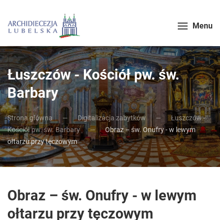
Menu
Łuszczów - Kościół pw. św.
Barbary
Strona główna
Digitalizacja zabytków
Łuszczów -
Kościół pw. św. Barbary
Obraz – św. Onufry - w lewym
ołtarzu przy tęczowym
Obraz – św. Onufry - w lewym
ołtarzu przy tęczowym